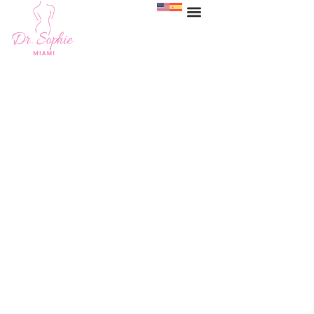
Reparación de lóbulo de
la oreja en Miami
HOME
>
SERVICES
>
REPARACIÓN DE LÓBULO DE LA OREJA
EN MIAMI