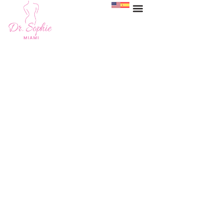
Liposucción en Miami
HOME
>
SERVICES
>
LIPOSUCCIÓN EN MIAMI