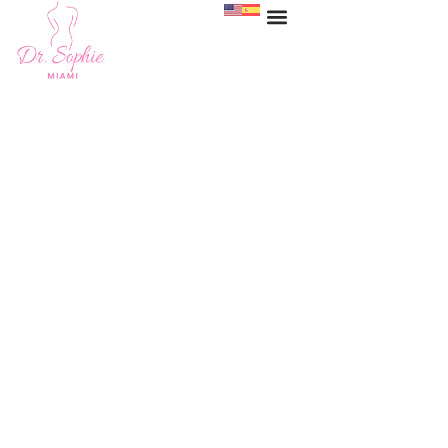
Cirugía de ginecomastia
Miami
HOME
>
SERVICES
>
CIRUGÍA DE GINECOMASTIA MIAMI